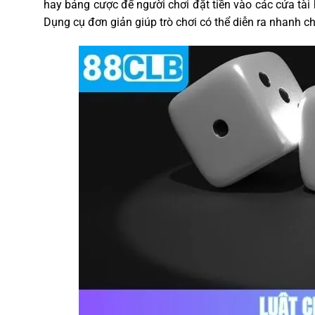
hay bảng cược để người chơi đặt tiền vào các cửa tài 
Dụng cụ đơn giản giúp trò chơi có thể diễn ra nhanh c