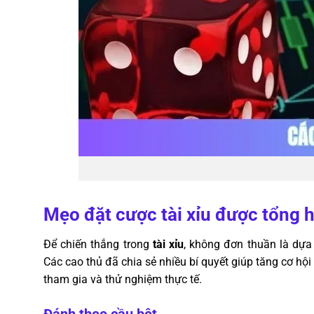
Mẹo đặt cược tài xỉu được tổng h
Để chiến thắng trong
tài xỉu
, không đơn thuần là dự
Các cao thủ đã chia sẻ nhiều bí quyết giúp tăng cơ hội
tham gia và thử nghiệm thực tế.
Đánh theo cầu bệt