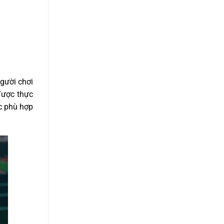
người chơi
được thực
ợc phù hợp