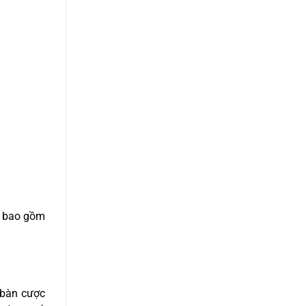
ắc bao gồm
 bàn cược