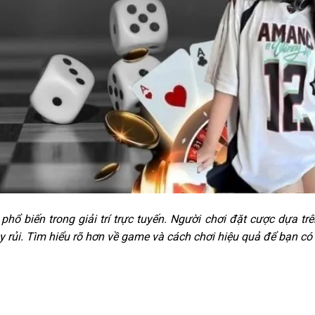
phổ biến trong giải trí trực tuyến. Người chơi đặt cược dựa tr
rủi. Tìm hiểu rõ hơn về game và cách chơi hiệu quả để bạn có 