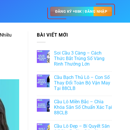
ĐĂNG KÝ +88K | ĐĂNG NHẬP
 Nhiều
BÀI VIẾT MỚI
Soi Cầu 3 Càng – Cách
Thức Bắt Trúng Số Vàng
Rinh Thưởng Lớn
Cầu Bạch Thủ Lô – Con Số
Thay Đổi Toàn Bộ Vận May
Tại 88CLB
Cầu Lô Miền Bắc – Chìa
Khóa Săn Số Chuẩn Xác Tại
88CLB
Cầu Lô Đẹp – Bí Quyết Săn