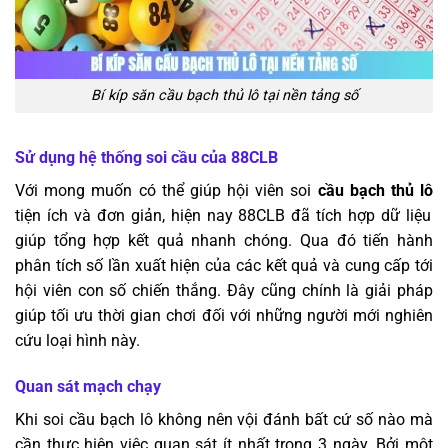
Bí kíp săn cầu bạch thủ lô tại nền tảng số
Sử dụng hệ thống soi cầu của 88CLB
Với mong muốn có thể giúp hội viên soi
cầu bạch thủ lô
tiện ích và đơn giản, hiện nay 88CLB đã tích hợp dữ liệu
giúp tổng hợp kết quả nhanh chóng. Qua đó tiến hành
phân tích số lần xuất hiện của các kết quả và cung cấp tới
hội viên con số chiến thắng. Đây cũng chính là giải pháp
giúp tối ưu thời gian chơi đối với những người mới nghiên
cứu loại hình này.
Quan sát mạch chạy
Khi soi cầu bạch lô không nên vội đánh bất cứ số nào mà
cần thực hiện việc quan sát ít nhất trong 3 ngày. Bởi một