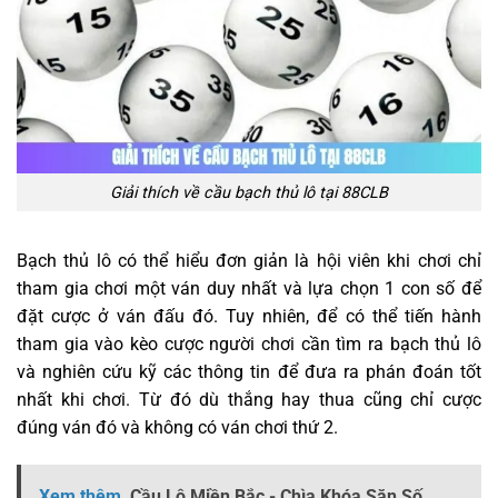
Giải thích về cầu bạch thủ lô tại 88CLB
Bạch thủ lô có thể hiểu đơn giản là hội viên khi chơi chỉ
tham gia chơi một ván duy nhất và lựa chọn 1 con số để
đặt cược ở ván đấu đó. Tuy nhiên, để có thể tiến hành
tham gia vào kèo cược người chơi cần tìm ra bạch thủ lô
và nghiên cứu kỹ các thông tin để đưa ra phán đoán tốt
nhất khi chơi. Từ đó dù thắng hay thua cũng chỉ cược
đúng ván đó và không có ván chơi thứ 2.
Xem thêm
Cầu Lô Miền Bắc - Chìa Khóa Săn Số