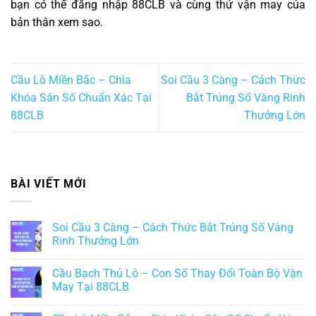
bạn có thể đăng nhập 88CLB và cùng thử vận may của
bản thân xem sao.
Cầu Lô Miền Bắc – Chìa
Soi Cầu 3 Càng – Cách Thức
Khóa Săn Số Chuẩn Xác Tại
Bắt Trúng Số Vàng Rinh
88CLB
Thưởng Lớn
BÀI VIẾT MỚI
Soi Cầu 3 Càng – Cách Thức Bắt Trúng Số Vàng
Rinh Thưởng Lớn
Cầu Bạch Thủ Lô – Con Số Thay Đổi Toàn Bộ Vận
May Tại 88CLB