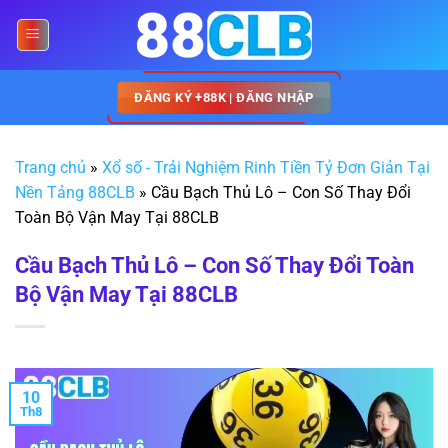
Chuyển
đến
nội
dung
ĐĂNG KÝ +88K | ĐĂNG NHẬP
Trang chủ
»
Xổ số - Trải Nghiệm Rinh Tiền Tỷ Đơn Giản Tại
Nền Tảng 88CLB
»
Cầu Bạch Thủ Lô – Con Số Thay Đổi
Toàn Bộ Vận May Tại 88CLB
Cầu Bạch Thủ Lô – Con Số Thay Đổi Toàn
Bộ Vận May Tại 88CLB
10
Th8