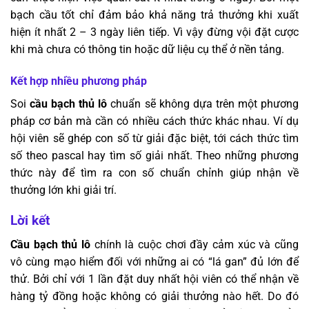
bạch cầu tốt chỉ đảm bảo khả năng trả thưởng khi xuất
hiện ít nhất 2 – 3 ngày liên tiếp. Vì vậy đừng vội đặt cược
khi mà chưa có thông tin hoặc dữ liệu cụ thể ở nền tảng.
Kết hợp nhiều phương pháp
Soi
cầu bạch thủ lô
chuẩn sẽ không dựa trên một phương
pháp cơ bản mà cần có nhiều cách thức khác nhau. Ví dụ
hội viên sẽ ghép con số từ giải đặc biệt, tới cách thức tìm
số theo pascal hay tìm số giải nhất. Theo những phương
thức này để tìm ra con số chuẩn chỉnh giúp nhận về
thưởng lớn khi giải trí.
Lời kết
Cầu bạch thủ lô
chính là cuộc chơi đầy cảm xúc và cũng
vô cùng mạo hiểm đối với những ai có “lá gan” đủ lớn để
thử. Bởi chỉ với 1 lần đặt duy nhất hội viên có thể nhận về
hàng tỷ đồng hoặc không có giải thưởng nào hết. Do đó