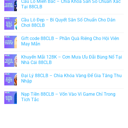
Cầu Lô Miền Bắc – Chìa Khóa Săn Số Chuẩn Xác
Tại 88CLB
Cầu Lô Đẹp – Bí Quyết Săn Số Chuẩn Cho Dân
Chơi 88CLB
Gift code 88CLB – Phần Quà Riêng Cho Hội Viên
May Mắn
Khuyến Mãi 128K – Cơn Mưa Ưu Đãi Bùng Nổ Tại
Nhà Cái 88CLB
Đại Lý 88CLB – Chìa Khóa Vàng Để Gia Tăng Thu
Nhập
Nạp Tiền 88CLB – Vốn Vào Ví Game Chỉ Trong
Tích Tắc