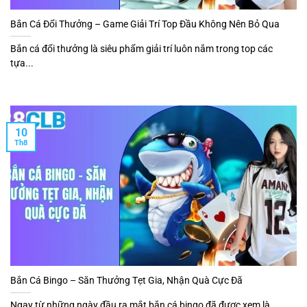
Bắn Cá Đổi Thưởng – Game Giải Trí Top Đầu Không Nên Bỏ Qua
Bắn cá đổi thưởng là siêu phẩm giải trí luôn nắm trong top các
tựa...
10
Th8
Bắn Cá Bingo – Săn Thưởng Tẹt Gia, Nhận Quà Cực Đã
Ngay từ những ngày đầu ra mắt bắn cá bingo đã được xem là