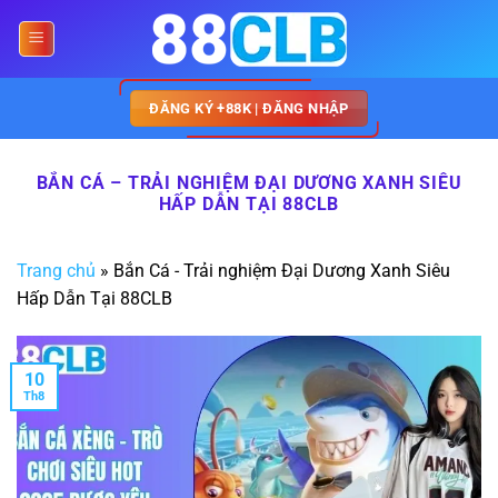
Chuyển
đến
nội
dung
ĐĂNG KÝ +88K | ĐĂNG NHẬP
BẮN CÁ – TRẢI NGHIỆM ĐẠI DƯƠNG XANH SIÊU
HẤP DẪN TẠI 88CLB
Trang chủ
»
Bắn Cá - Trải nghiệm Đại Dương Xanh Siêu
Hấp Dẫn Tại 88CLB
10
Th8