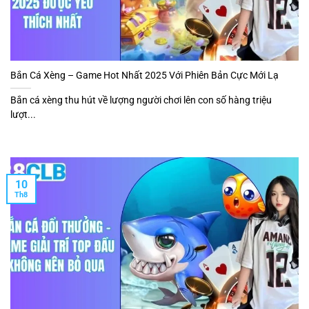
Bắn Cá Xèng – Game Hot Nhất 2025 Với Phiên Bản Cực Mới Lạ
Bắn cá xèng thu hút về lượng người chơi lên con số hàng triệu
lượt...
10
Th8