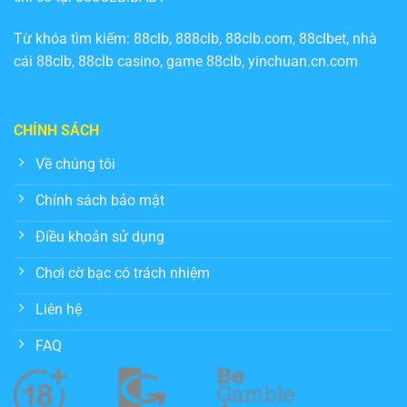
Từ khóa tìm kiếm: 88clb, 888clb, 88clb.com, 88clbet, nhà
cái 88clb, 88clb casino, game 88clb, yinchuan.cn.com
CHÍNH SÁCH
Về chúng tôi
Chính sách bảo mật
Điều khoản sử dụng
Chơi cờ bạc có trách nhiệm
Liên hệ
FAQ