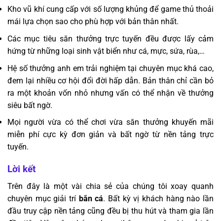
Kho vũ khí cung cấp với số lượng khủng để game thủ thoải
mái lựa chọn sao cho phù hợp với bản thân nhất.
Các mục tiêu săn thưởng trực tuyến đều được lấy cảm
hứng từ những loại sinh vật biển như cá, mực, sứa, rùa,…
Hệ số thưởng anh em trải nghiệm tại chuyên mục khá cao,
đem lại nhiều cơ hội đổi đời hấp dẫn. Bản thân chỉ cần bỏ
ra một khoản vốn nhỏ nhưng vấn có thể nhận về thưởng
siêu bất ngờ.
Mọi người vừa có thể chơi vừa săn thưởng khuyến mãi
miễn phí cực kỳ đơn giản và bất ngờ từ nền tảng trực
tuyến.
Lời kết
Trên đây là một vài chia sẻ của chúng tôi xoay quanh
chuyên mục giải trí
bắn cá
. Bất kỳ vị khách hàng nào lần
đầu truy cập nền tảng cũng đều bị thu hút và tham gia lần