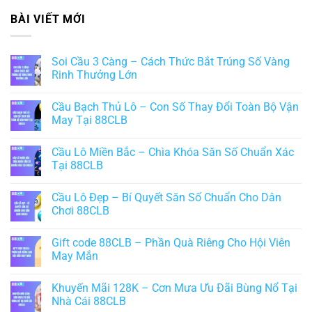
BÀI VIẾT MỚI
Soi Cầu 3 Càng – Cách Thức Bắt Trúng Số Vàng
Rinh Thưởng Lớn
Cầu Bạch Thủ Lô – Con Số Thay Đổi Toàn Bộ Vận
May Tại 88CLB
Cầu Lô Miền Bắc – Chìa Khóa Săn Số Chuẩn Xác
Tại 88CLB
Cầu Lô Đẹp – Bí Quyết Săn Số Chuẩn Cho Dân
Chơi 88CLB
Gift code 88CLB – Phần Quà Riêng Cho Hội Viên
May Mắn
Khuyến Mãi 128K – Cơn Mưa Ưu Đãi Bùng Nổ Tại
Nhà Cái 88CLB