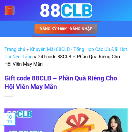
Chuyển
đến
nội
dung
ĐĂNG KÝ +88K | ĐĂNG NHẬP
Trang chủ
»
Khuyến Mãi 88CLB - Tổng Hợp Các Ưu Đãi Hot
Tại Nền Tảng
»
Gift code 88CLB – Phần Quà Riêng Cho
Hội Viên May Mắn
Gift code 88CLB – Phần Quà Riêng Cho
Hội Viên May Mắn
10
Th8