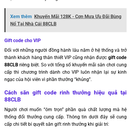
Xem thêm
Khuyến Mãi 128K - Cơn Mưa Ưu Đãi Bùng
Nổ Tại Nhà Cái 88CLB
Gift code cho VIP
Đối với những người đồng hành lâu năm ở hệ thống và trở
thành khách hàng thân thiết VIP cũng nhận được
gift code
88CLB
riêng biệt. So với tổng số khuyến mãi sân chơi cung
cấp thì chương trình dành cho VIP luôn nhận lại sự kinh
ngạc của hội viên vì phần thưởng “khủng”.
Cách săn gift code rinh thưởng hiệu quả tại
88CLB
Người chơi muốn “ôm trọn” phần quà chất lượng mà hệ
thống đổi thưởng cung cấp. Thông tin dưới đây sẽ cung
cấp chi tiết bí quyết săn gift rinh thưởng khi giải trí: