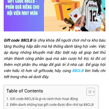
Gift code 88CLB
là chìa khóa để người chơi mở ra kho báu
tặng thưởng hấp dẫn mà hệ thống dành tặng hội viên. Việc
áp dụng những khuyến mãi đặc biệt này sẽ giúp bet thủ
nhận thành công phần quà mà sân cược hỗ trợ, từ đó có
thêm một phần thu nhập để giải trí ở nhà cái. Để giúp hội
viên hiểu rõ hơn về giftcode, hãy cùng
88CLB
tìm hiểu chi
tiết trong chia sẻ dưới đây.
Table of Contents
Gift code 88CLB là gì và cách thức hoạt động
Điểm danh những loại gift code được đón chờ tại 88CLB