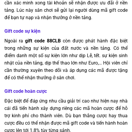
cần xác minh xong tài khoản sẽ nhận được ưu đãi ở nền
tảng. Lúc này sân chơi sẽ gửi lại người dùng mã gift code
để bạn tự nạp và nhận thưởng ở nền tảng.
Gift code sự kiện
Ngoài ra
gift code 88CLB
còn được phát hành đặc biệt
trong những sự kiện của đất nước và nền tảng. Có thể
điểm danh một số sự kiện lớn như dịp Lễ, tết. sự kiện sinh
nhật của nền tảng, dịp thể thao lớn như Euro,… Hội viên chỉ
cần thường xuyên theo dõi và áp dụng các mã được tặng
để có thể nhận thưởng ở sân chơi.
Gift code hoàn cược
Đặc biệt để đáp ứng nhu cầu giải trí cao như hiện nay nhà
cái đã tiến hành xây dựng riêng các mã hoàn cược để hỗ
trợ kinh phí cho thành viên. Dù bạn thắng cược hay thua
cược đều có thể nhận được mã gift code và tiến hành hoàn
cược lên tới 1.8% tùy từng sảnh.