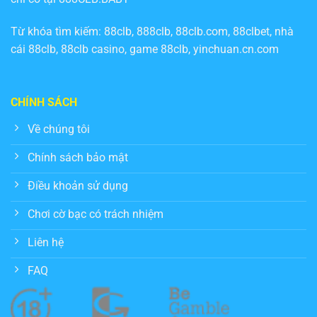
Từ khóa tìm kiếm: 88clb, 888clb, 88clb.com, 88clbet, nhà
cái 88clb, 88clb casino, game 88clb, yinchuan.cn.com
CHÍNH SÁCH
Về chúng tôi
Chính sách bảo mật
Điều khoản sử dụng
Chơi cờ bạc có trách nhiệm
Liên hệ
FAQ