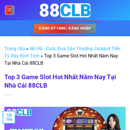
Chuyển
đến
nội
dung
ĐĂNG KÝ +88K | ĐĂNG NHẬP
Trang chủ
»
Nổ Hũ - Cuộc Đua Săn Thưởng Jackpot Tiền
Tỷ Đầy Kịch Tính
»
Top 3 Game Slot Hot Nhất Năm Nay
Tại Nhà Cái 88CLB
Top 3 Game Slot Hot Nhất Năm Nay Tại
Nhà Cái 88CLB
10
Th8