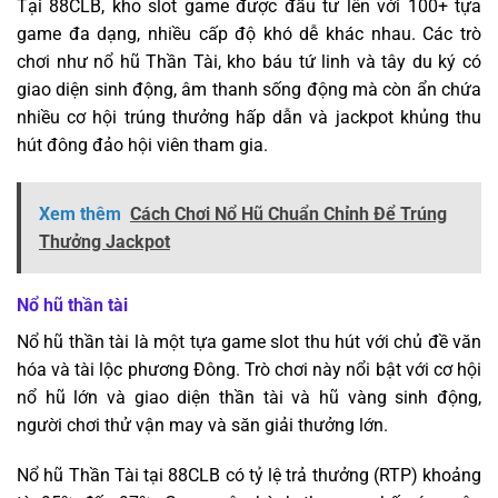
Tại 88CLB, kho slot game được đầu tư lên với 100+ tựa
game đa dạng, nhiều cấp độ khó dễ khác nhau. Các trò
chơi như nổ hũ Thần Tài, kho báu tứ linh và tây du ký có
giao diện sinh động, âm thanh sống động mà còn ẩn chứa
nhiều cơ hội trúng thưởng hấp dẫn và jackpot khủng thu
hút đông đảo hội viên tham gia.
Xem thêm
Cách Chơi Nổ Hũ Chuẩn Chỉnh Để Trúng
Thưởng Jackpot
Nổ hũ thần tài
Nổ hũ thần tài là một tựa game slot thu hút với chủ đề văn
hóa và tài lộc phương Đông. Trò chơi này nổi bật với cơ hội
nổ hũ lớn và giao diện thần tài và hũ vàng sinh động,
người chơi thử vận may và săn giải thưởng lớn.
Nổ hũ Thần Tài tại 88CLB có tỷ lệ trả thưởng (RTP) khoảng