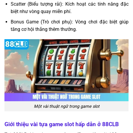
Scatter (Biểu tượng rải): Kích hoạt các tính năng đặc
biệt như vòng quay miễn phí.
Bonus Game (Trò chơi phụ): Vòng chơi đặc biệt giúp
tăng cơ hội thắng thêm thưởng.
Một vài thuật ngữ trong game slot
Giới thiệu vài tựa game slot hấp dẫn ở 88CLB