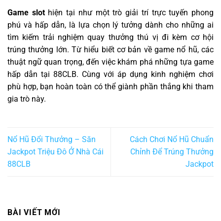
Game slot
hiện tại như một trò giải trí trực tuyến phong
phú và hấp dẫn, là lựa chọn lý tưởng dành cho những ai
tìm kiếm trải nghiệm quay thưởng thú vị đi kèm cơ hội
trúng thưởng lớn. Từ hiểu biết cơ bản về game nổ hũ, các
thuật ngữ quan trọng, đến việc khám phá những tựa game
hấp dẫn tại 88CLB. Cùng với áp dụng kinh nghiệm chơi
phù hợp, bạn hoàn toàn có thể giành phần thắng khi tham
gia trò này.
Nổ Hũ Đổi Thưởng – Săn
Cách Chơi Nổ Hũ Chuẩn
Jackpot Triệu Đô Ở Nhà Cái
Chỉnh Để Trúng Thưởng
88CLB
Jackpot
BÀI VIẾT MỚI