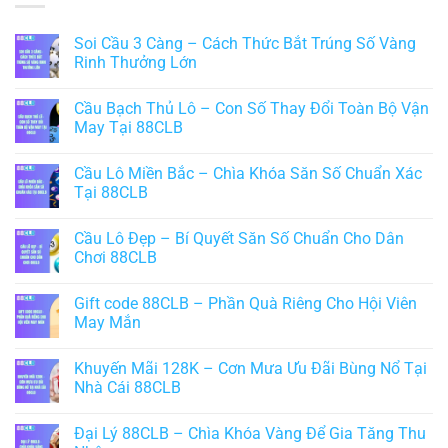
Soi Cầu 3 Càng – Cách Thức Bắt Trúng Số Vàng
Rinh Thưởng Lớn
Cầu Bạch Thủ Lô – Con Số Thay Đổi Toàn Bộ Vận
May Tại 88CLB
Cầu Lô Miền Bắc – Chìa Khóa Săn Số Chuẩn Xác
Tại 88CLB
Cầu Lô Đẹp – Bí Quyết Săn Số Chuẩn Cho Dân
Chơi 88CLB
Gift code 88CLB – Phần Quà Riêng Cho Hội Viên
May Mắn
Khuyến Mãi 128K – Cơn Mưa Ưu Đãi Bùng Nổ Tại
Nhà Cái 88CLB
Đại Lý 88CLB – Chìa Khóa Vàng Để Gia Tăng Thu